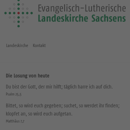
e
S
S
e
e
i
i
t
t
e
e
Landeskirche
Kontakt
Die Losung von heute
Du bist der Gott, der mir hilft; täglich harre ich auf dich.
Psalm 25,5
Bittet, so wird euch gegeben; suchet, so werdet ihr finden;
klopfet an, so wird euch aufgetan.
Matthäus 7,7